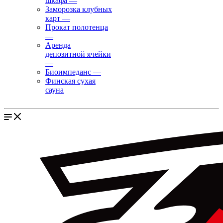
шкафа
—
Заморозка клубных
карт
—
Прокат полотенца
—
Аренда
депозитной ячейки
—
Биоимпеданс
—
Финская сухая
сауна