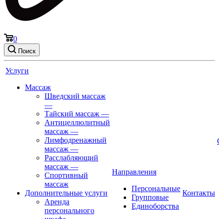
0
Поиск
Услуги
Массаж
Шведский массаж
—
Тайский массаж
—
Антицеллюлитный
массаж
—
Лимфодренажный
массаж
—
Расслабляющий
массаж
—
Направления
Спортивный
массаж
Персональные
Дополнительные услуги
Контакты
Групповые
Аренда
Единоборства
персонального