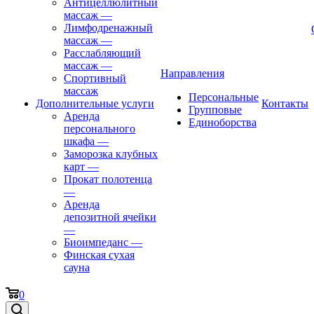
Антицеллюлитный
массаж
—
Лимфодренажный
массаж
—
Расслабляющий
массаж
—
Направления
Спортивный
массаж
Персональные
Дополнительные услуги
Контакты
Групповые
Аренда
Единоборства
персонального
шкафа
—
Заморозка клубных
карт
—
Прокат полотенца
—
Аренда
депозитной ячейки
—
Биоимпеданс
—
Финская сухая
сауна
0